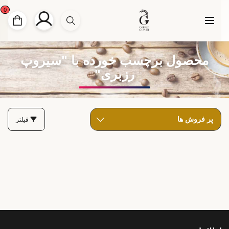
0
محصول برچسب خورده با "سیروپ
رزبری"
فیلتر