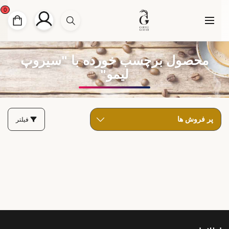
0
محصول برچسب خورده با "سیروپ
لیمو"
فیلتر