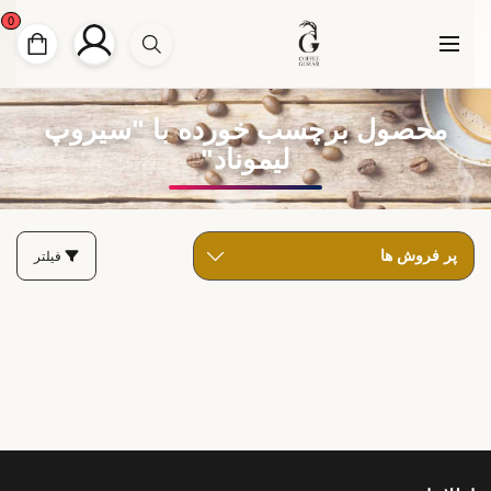
0
محصول برچسب خورده با "سیروپ
لیموناد"
فیلتر