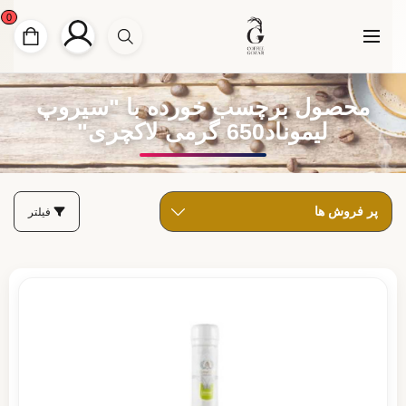
0
محصول برچسب خورده با "سیروپ
لیموناد650 گرمی لاکچری"
فیلتر