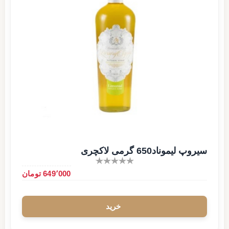
سیروپ لیموناد650 گرمی لاکچری
649٬000 تومان