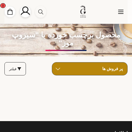
0
محصول برچسب خورده با "سیروپ
موز"
فیلتر