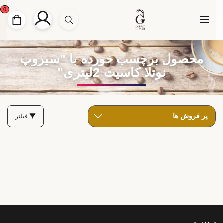
0
محصول برچسب خورده با "سیروپ
نوتلا کاسیت 2لیتری"
فیلتر