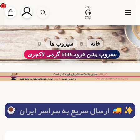
0
خانه
سیروپ ها
سیروپ پشن فروت650 گرمی لاکچری