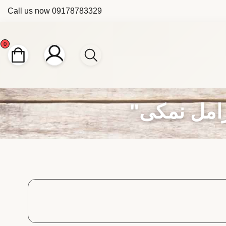
Call us now
09178783329
0
امل نمکی"