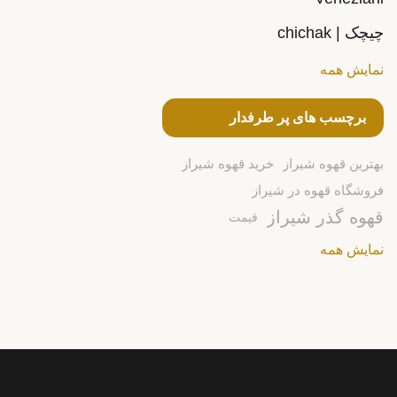
چیچک | chichak
نمایش همه
برچسب های پر طرفدار
بهترین قهوه شیراز
خرید قهوه شیراز
فروشگاه قهوه در شیراز
قهوه گذر شیراز
قیمت
نمایش همه