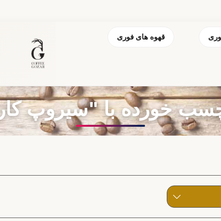
وری
قهوه های فوری
ب خورده با "سیروپ کار