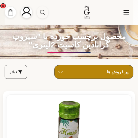
0
محصول برچسب خورده با "سیروپ
گرانادین کاسیت 2لیتری"
فیلتر