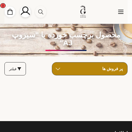
0
محصول برچسب خورده با "سیروپ
AJ"
فیلتر