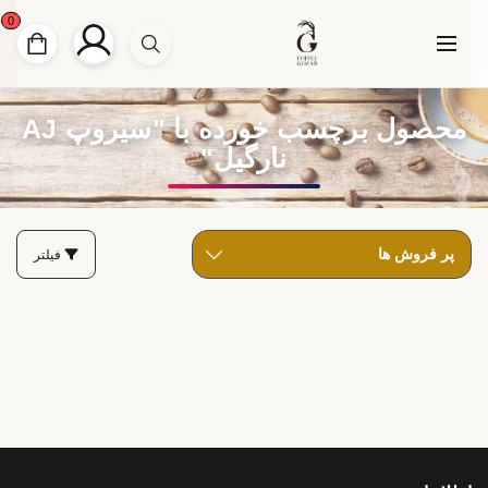
0
محصول برچسب خورده با "سیروپ AJ
نارگیل"
فیلتر