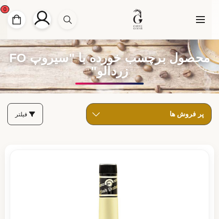
0
محصول برچسب خورده با "سیروپ FO
زردآلو"
فیلتر