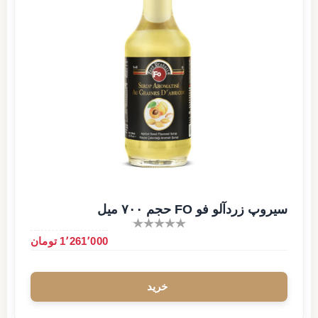
سیروپ زردآلو فو FO حجم ۷۰۰ میل
1٬261٬000 تومان