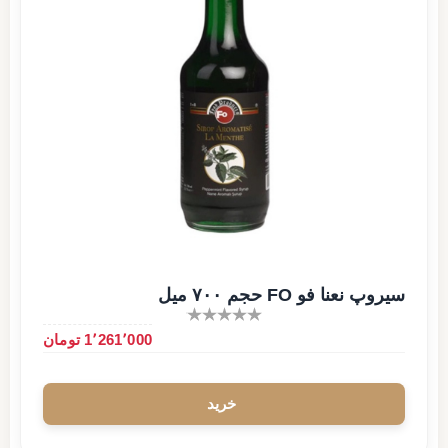
سیروپ نعنا فو FO حجم ۷۰۰ میل
1٬261٬000 تومان