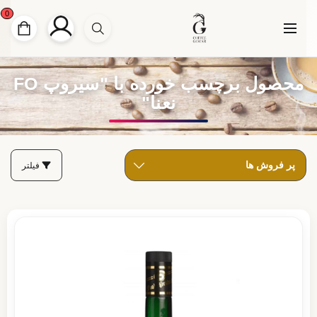
0
محصول برچسب خورده با "سیروپ FO
نعنا"
فیلتر