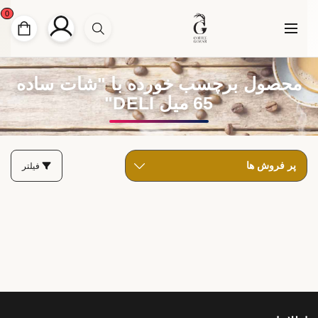
0
محصول برچسب خورده با "شات ساده
65 میل DELI"
فیلتر