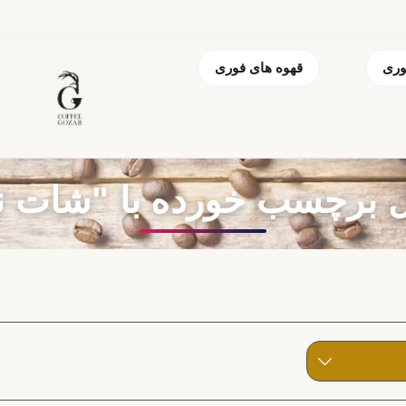
وری
قهوه های فوری
برچسب خورده با "شات نی