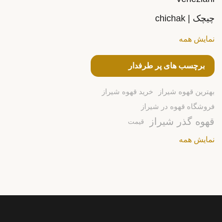
چیچک | chichak
نمایش همه
برچسب های پر طرفدار
بهترین قهوه شیراز
خرید قهوه شیراز
فروشگاه قهوه در شیراز
قهوه گذر شیراز
قیمت
نمایش همه