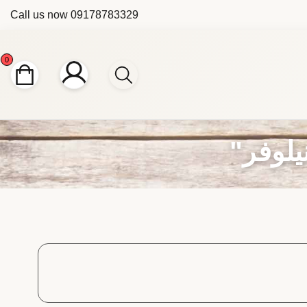
Call us now
09178783329
0
لوفر"