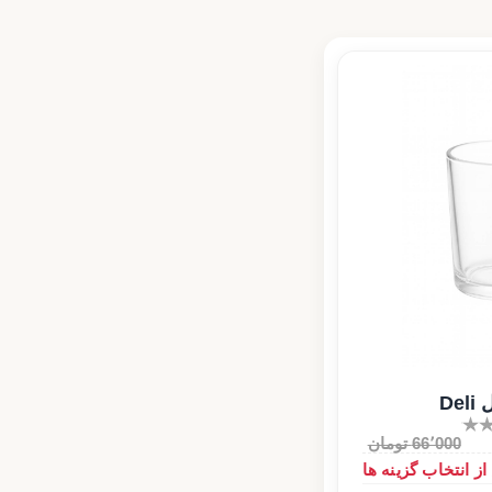
66٬000 تومان
 انتخاب گزینه ها