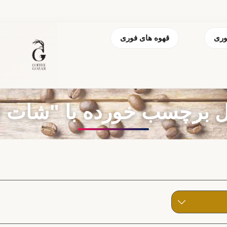
وری
قهوه های فوری
رچسب خورده با "شات DELI"