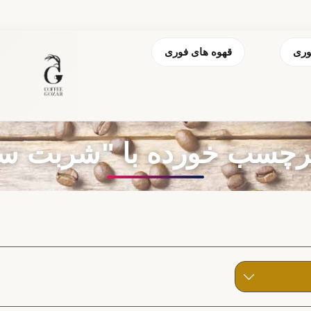
وری
قهوه های فوری
چسب خورده با "شربت س