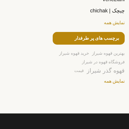
چیچک | chichak
نمایش همه
برچسب های پر طرفدار
بهترین قهوه شیراز
خرید قهوه شیراز
فروشگاه قهوه در شیراز
قهوه گذر شیراز
قیمت
نمایش همه