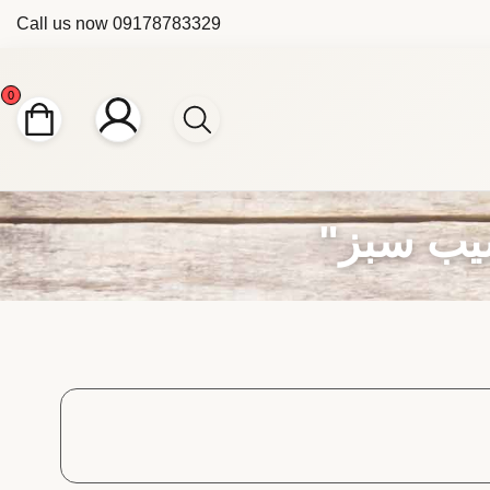
Call us now
09178783329
0
یب سبز"