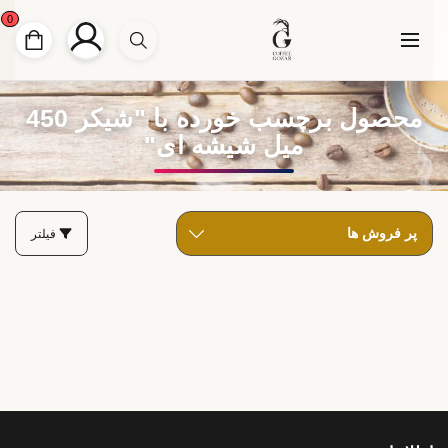
0
محصول برچسب خورده با "شیکر 450
میل شیشه ای"
فیلتر