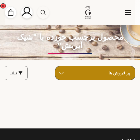
0
محصول برچسب خورده با "شیک
آیریش"
فیلتر