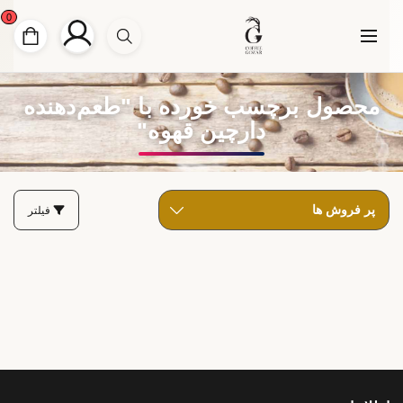
0
محصول برچسب خورده با "طعم‌دهنده
دارچین قهوه"
فیلتر