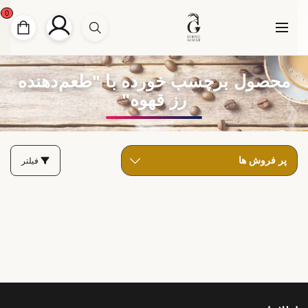
0
محصول برچسب خورده با "طعم‌دهنده
رز قهوه"
فیلتر