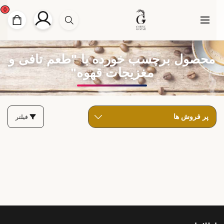
0
محصول برچسب خورده با "طعم تافی و
مغزیجات قهوه"
فیلتر