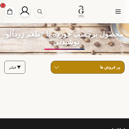
0
محصول برچسب خورده با "طعم زردآلو
نوشیدنی"
فیلتر