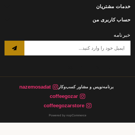
خدمات مشتریان
حساب کاربری من
خبرنامه
nazemosadat
برنامه‌نویس و مشاور کسب‌وکار
coffeegozar
coffeegozarstore
Powered by nopCommerce