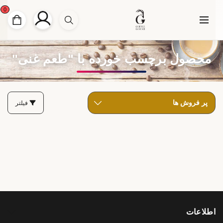
0
محصول برچسب خورده با "طعم غنی"
فیلتر
اطلاعات