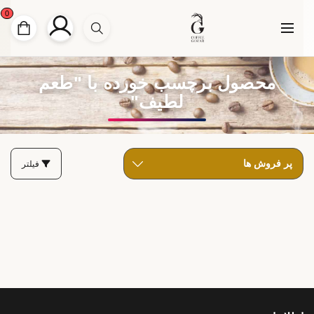
0
محصول برچسب خورده با "طعم
لطیف"
فیلتر