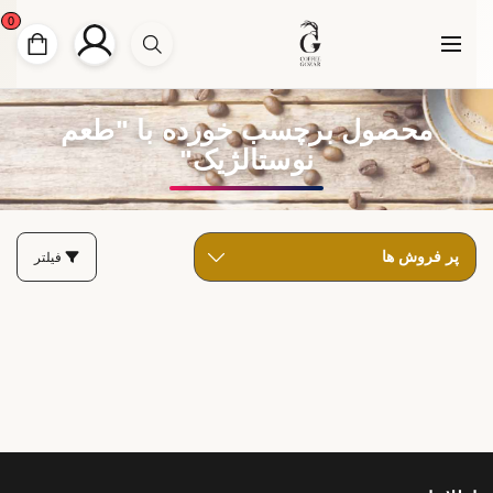
0
محصول برچسب خورده با "طعم
نوستالژیک"
فیلتر