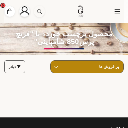
0
محصول برچسب خورده با "فرنچ
پرس850 شامپاینی"
فیلتر