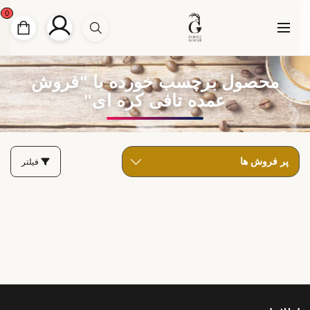
0
محصول برچسب خورده با "فروش
عمده تافی کره ای"
فیلتر