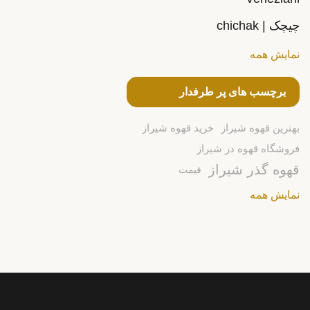
چیچک | chichak
نمایش همه
برچسب های پر طرفدار
بهترین قهوه شیراز
خرید قهوه شیراز
فروشگاه قهوه در شیراز
قهوه گذر شیراز
قیمت
نمایش همه