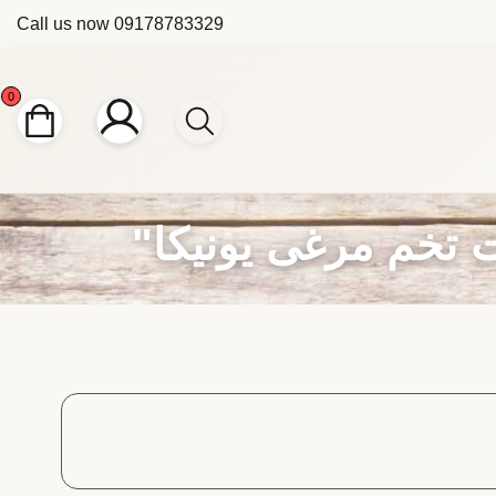
Call us now
09178783329
0
تخم مرغی یونیکا"