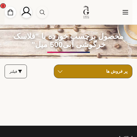
0
محصول برچسب خورده با "فلاسک
خرگوشی آبی500 میل"
فیلتر