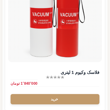
فلاسک وکیوم 1 لیتری
1٬840٬000 تومان