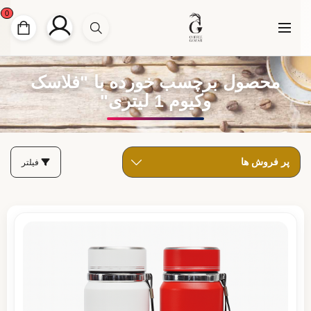
0
محصول برچسب خورده با "فلاسک
وکیوم 1 لیتری"
فیلتر