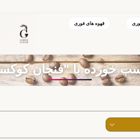
وری
قهوه های فوری
 خورده با "فنجان کوکس