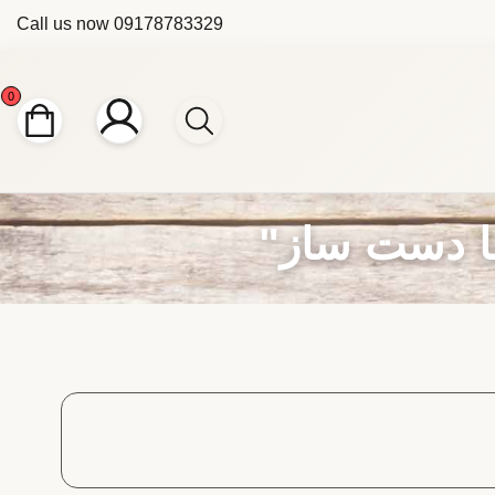
Call us now
09178783329
0
ا دست ساز"