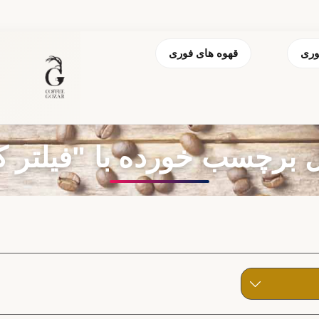
وری
قهوه های فوری
برچسب خورده با "فیلتر ک