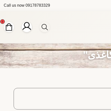
Call us now
09178783329
0
اغذی"