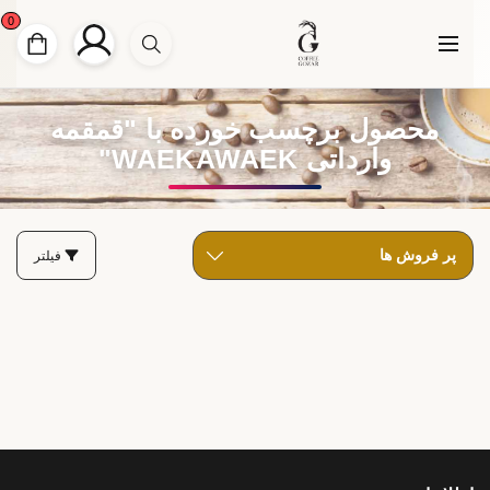
0
محصول برچسب خورده با "قمقمه
وارداتی WAEKAWAEK"
فیلتر