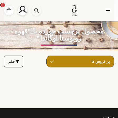
0
محصول برچسب خورده با "قهوه
روبوستا اوگاندا"
فیلتر