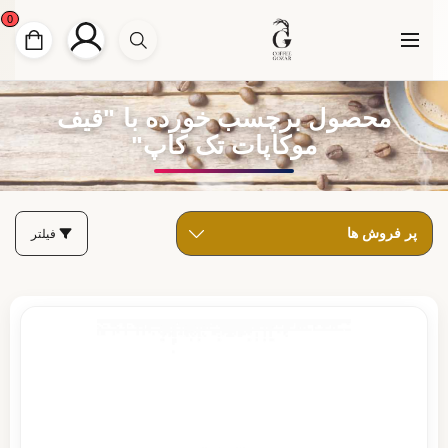
0
محصول برچسب خورده با "قیف
موکاپات تک کاپ"
فیلتر