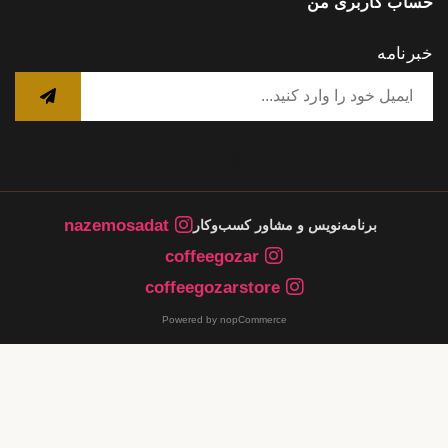
حساب کاربری من
خبرنامه
nazemosadat
برنامه‌نویس و مشاور کسب‌وکار
coffeegozar
coffeegozarstore
Powered by nopCommerce