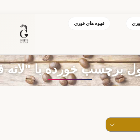
وری
قهوه های فوری
 برچسب خورده با "لاته ف