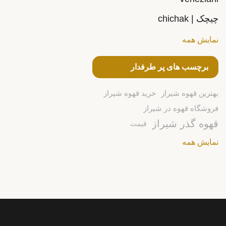
چیچک | chichak
نمایش همه
برچسب های پر طرفدار
بهترین قهوه شیراز
خرید قهوه شیراز
فروشگاه قهوه در شیراز
قهوه گذر شیراز
قیمت
نمایش همه