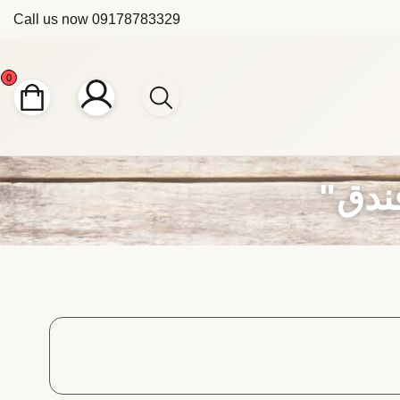
Call us now
09178783329
0
ندق"