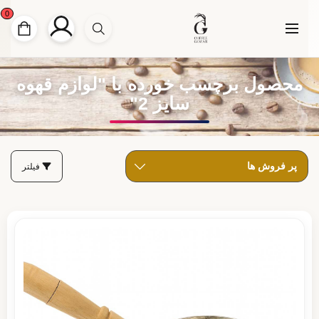
0
محصول برچسب خورده با "لوازم قهوه
سایز 2"
فیلتر