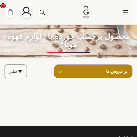
0
محصول برچسب خورده با "لوازم قهوه
موتا"
فیلتر