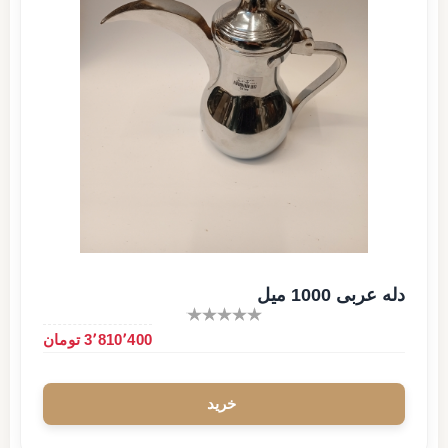
دله عربی 1000 میل
3٬810٬400 تومان