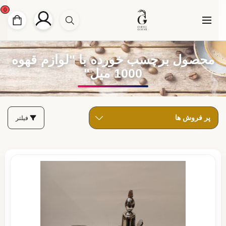
0
محصول برچسب خورده با "لوازم قهوه
1000 میل"
فیلتر