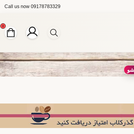
Call us now
09178783329
0
شو