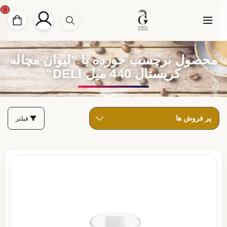
0
محصول برچسب خورده با "لیوان مچاله
کریستال 440 میل DELI"
فیلتر