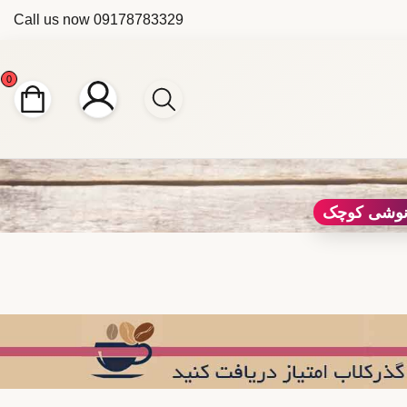
Call us now
09178783329
0
 نوشی کوچک