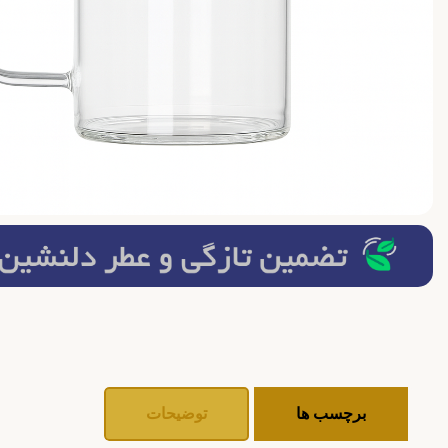
برچسب ها
توضیحات