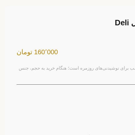
160٬000 تومان
190 میل Deli انتخابی مناسب برای نوشیدنی‌های روزمره است؛ هنگام خرید به حجم، جنس