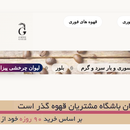
وری
قهوه های فوری
وری و بار سرد و گرم
بلور
لیوان چرخشی پیزا 190 میل Deli