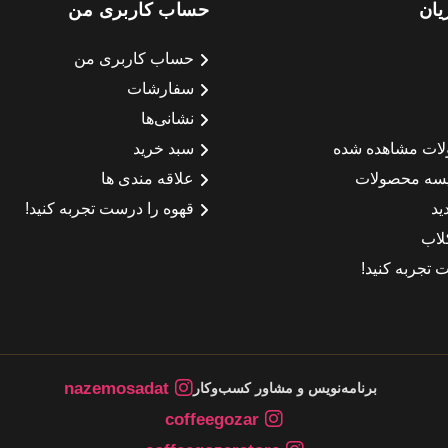
یان
حساب کاربری من
حساب کاربری من
سفارشات
نشانی‌ها
لات مشاهده شده
سبد خرید
سه محصولات
علاقه مندی ها
ید
قهوه را درست تجربه کنید!
لاب
 تجربه کنید!
nazemosadat
برنامه‌نویس و مشاور کسب‌وکار
coffeegozar