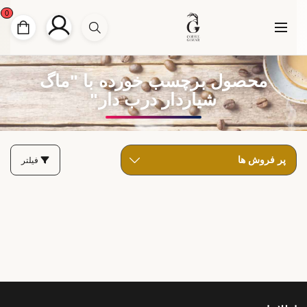
0
محصول برچسب خورده با "ماگ
شیاردار درب دار"
فیلتر