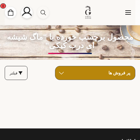
0
محصول برچسب خورده با "ماگ شیشه
ای درب کیکی"
فیلتر