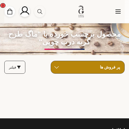
0
محصول برچسب خورده با "ماگ طرح
گربه درب چوبی"
فیلتر