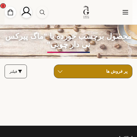
0
محصول برچسب خورده با "ماگ پیرکس
نی دار چوبی"
فیلتر